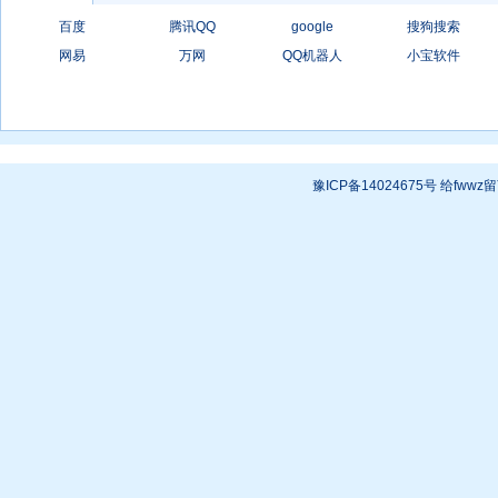
百度
腾讯QQ
google
搜狗搜索
网易
万网
QQ机器人
小宝软件
豫ICP备14024675号
给fwwz